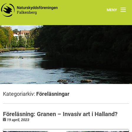
MENY
Nyheter
Om
Naturskyddsföreningen i Falkenberg
Programblad 2026
Att göra
Kategoriarkiv:
Föreläsningar
Grön guide
Föreläsning: Granen – Invasiv art i Halland?
19 april, 2023
Fältbiologerna