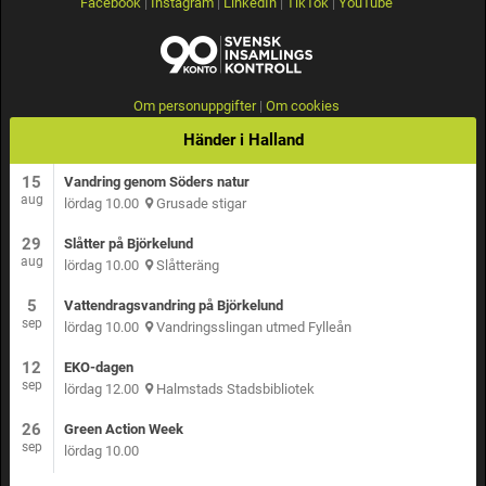
Facebook
|
Instagram
|
LinkedIn
|
TikTok
|
YouTube
Om personuppgifter
|
Om cookies
Händer i Halland
15
Vandring genom Söders natur
aug
lördag 10.00
Grusade stigar
29
Slåtter på Björkelund
aug
lördag 10.00
Slåtteräng
5
Vattendragsvandring på Björkelund
sep
lördag 10.00
Vandringsslingan utmed Fylleån
12
EKO-dagen
sep
lördag 12.00
Halmstads Stadsbibliotek
26
Green Action Week
sep
lördag 10.00