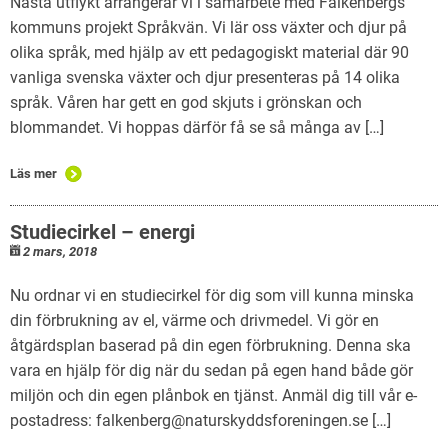
Nästa utflykt arrangerar vi i samarbete med Falkenbergs
kommuns projekt Språkvän. Vi lär oss växter och djur på
Naturfalken quiz
olika språk, med hjälp av ett pedagogiskt material där 90
vanliga svenska växter och djur presenteras på 14 olika
språk. Våren har gett en god skjuts i grönskan och
blommandet. Vi hoppas därför få se så många av […]
Läs mer
Studiecirkel – energi
2 mars, 2018
Nu ordnar vi en studiecirkel för dig som vill kunna minska
din förbrukning av el, värme och drivmedel. Vi gör en
åtgärdsplan baserad på din egen förbrukning. Denna ska
vara en hjälp för dig när du sedan på egen hand både gör
miljön och din egen plånbok en tjänst. Anmäl dig till vår e-
postadress: falkenberg@naturskyddsforeningen.se […]