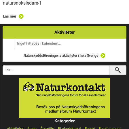
natursnoksledare-1
Läs mer
Aktiviteter
Inget hittades i kalendern...
Naturskyddsföreningens aktiviteter i hela Sverige
Kategorier
Aktiviteter
Ämne
Årsmöte
Ekologisk mat
Energi
Föreläsningar