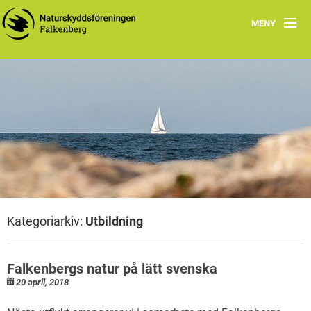
MENY
Nyheter
Om
Naturskyddsföreningen i Falkenberg
Programblad 2026
Att göra
Kategoriarkiv:
Utbildning
Grön guide
Falkenbergs natur på lätt svenska
20 april, 2018
Fältbiologerna