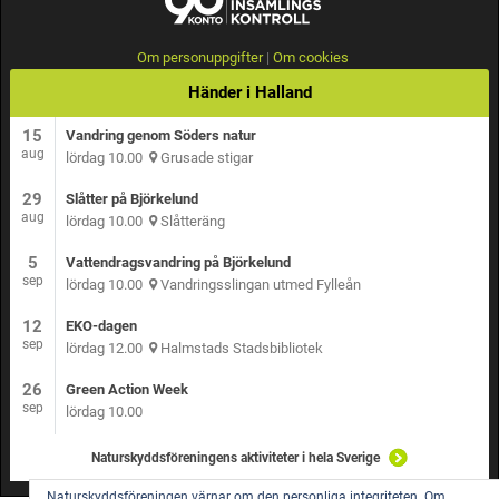
Om personuppgifter
|
Om cookies
Händer i Halland
15
Vandring genom Söders natur
aug
lördag 10.00
Grusade stigar
29
Slåtter på Björkelund
aug
lördag 10.00
Slåtteräng
5
Vattendragsvandring på Björkelund
sep
lördag 10.00
Vandringsslingan utmed Fylleån
12
EKO-dagen
sep
lördag 12.00
Halmstads Stadsbibliotek
26
Green Action Week
sep
lördag 10.00
Naturskyddsföreningens aktiviteter i hela Sverige
Naturskyddsföreningen värnar om den personliga integriteten.
Om