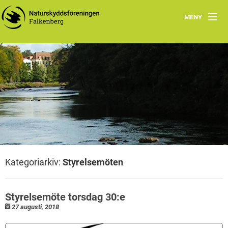
MENY
Nyheter
Om
Naturskyddsföreningen i Falkenberg
Programblad 2026
Att göra
Kategoriarkiv:
Styrelsemöten
Grön guide
Styrelsemöte torsdag 30:e
27 augusti, 2018
Fältbiologerna