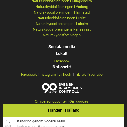
Naturskyddsföreningen i Kungsbacka
Naturskyddsföreningen i Varberg
Naturskyddsföreningen i Halmstad
Naturskyddsföreningen i Hylte
Naturskyddsföreningen i Laholm
Naturskyddsföreningens kansli väst
Naturskyddsföreningen
Sociala media
Lokalt
Facebook
Nationellt
Facebook
|
Instagram
|
LinkedIn
|
TikTok
|
YouTube
Om personuppgifter
|
Om cookies
Händer i Halland
15
Vandring genom Söders natur
aug
lördag 10.00
Grusade stigar