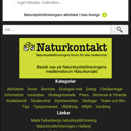
Inget hittades i kalendern...
Naturskyddsföreningens aktiviteter i hela Sverige
Kategorier
Aktiviteter
Ämne
Årsmöte
Ekologisk mat
Energi
Föreläsningar
Information
Insändare
Okategoriserade
Press
Remisser & Yttrande
Studiebesök
Studiecirkel
Styrelsemöten
Tävlingar
Teater och film
Tips
Tipspromenad
Utbildning
Utflykt
Vandring
Länkar
Maila Falkenbergs naturskyddsförening
Naturskyddsföreningen i Halland