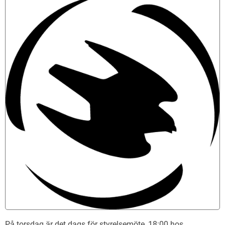
Naturfalken quiz
På torsdag är det dags för styrelsemöte, 18:00 hos